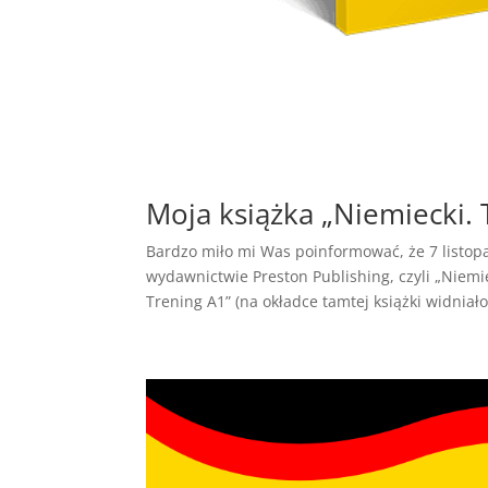
Moja książka „Niemiecki. 
Bardzo miło mi Was poinformować, że 7 listopa
wydawnictwie Preston Publishing, czyli „Niemi
Trening A1” (na okładce tamtej książki widniało 