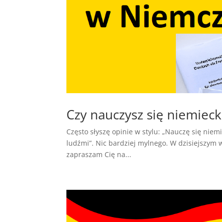
Czy nauczysz się niemiec
Często słyszę opinie w stylu: „Nauczę się nie
ludźmi”. Nic bardziej mylnego. W dzisiejszym w
zapraszam Cię na...