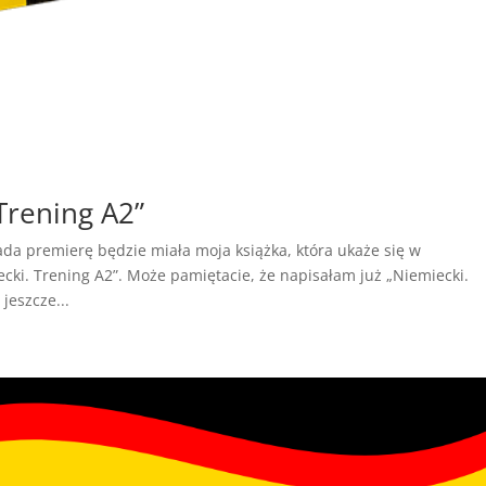
Trening A2”
da premierę będzie miała moja książka, która ukaże się w
ecki. Trening A2”. Może pamiętacie, że napisałam już „Niemiecki.
jeszcze...