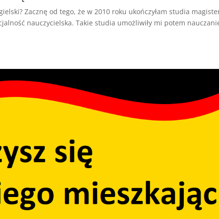
elski? Zacznę od tego, że w 2010 roku ukończyłam studia magiste
ecjalność nauczycielska. Takie studia umożliwiły mi potem nauczani