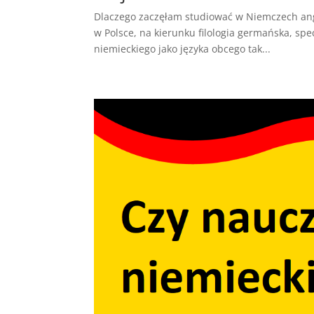
Dlaczego zaczęłam studiować w Niemczech angi
w Polsce, na kierunku filologia germańska, sp
niemieckiego jako języka obcego tak...