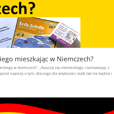
kiego mieszkając w Niemczech?
mieckiego w Niemczech”, „Nauczę się niemieckiego, rozmawiając z
pisie napiszę o tym, dlaczego dla większości osób tak nie będzie i