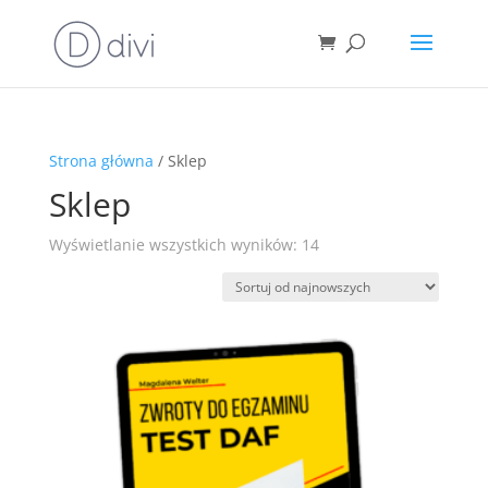
Strona główna
/ Sklep
Sklep
Posortowane
Wyświetlanie wszystkich wyników: 14
według
najnowszych