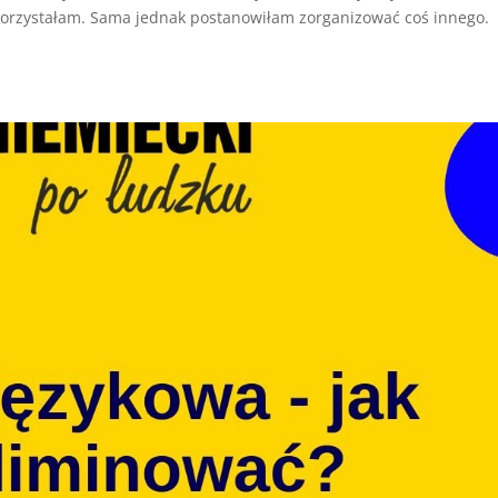
 skorzystałam. Sama jednak postanowiłam zorganizować coś innego.