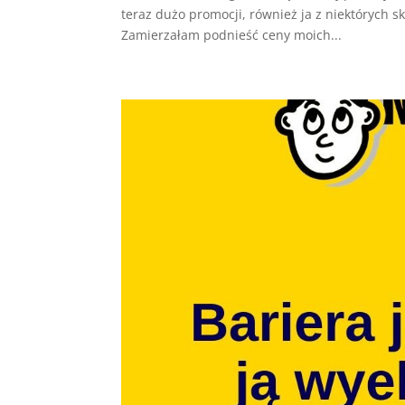
teraz dużo promocji, również ja z niektórych
Zamierzałam podnieść ceny moich...