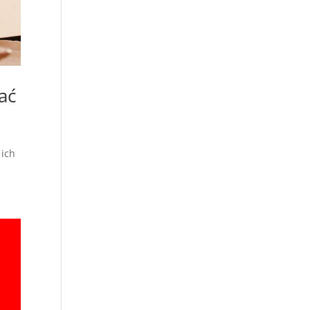
ać
i
 ich