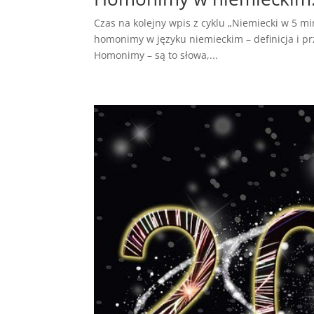
Czas na kolejny wpis z cyklu „Niemiecki w 5 minu
homonimy w języku niemieckim – definicja i pr
Homonimy – są to słowa,...