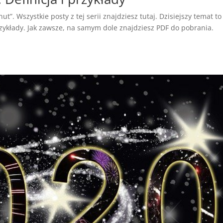
t”. Wszystkie posty z tej serii znajdziesz tutaj. Dzisiejszy temat to
zykłady. Jak zawsze, na samym dole znajdziesz PDF do pobrania.