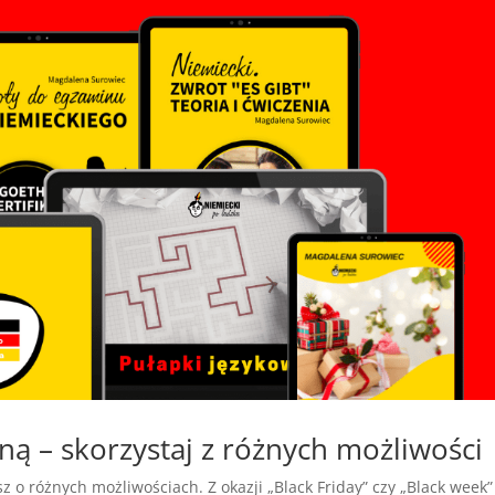
ą – skorzystaj z różnych możliwości
 o różnych możliwościach. Z okazji „Black Friday” czy „Black week” 