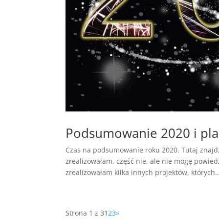
Podsumowanie 2020 i pla
Czas na podsumowanie roku 2020. Tutaj znajdz
zrealizowałam, część nie, ale nie mogę powied
zrealizowałam kilka innych projektów, których..
Strona 1 z 3
1
2
3
»