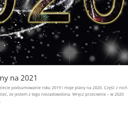
ny na 2021
iecie podsumowanie roku 2019 i moje plany na 2020. Część z nich
zieć, że jestem z tego niezadowolona. Wręcz przeciwnie – w 2020
.