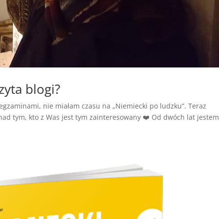
zyta blogi?
i egzaminami, nie miałam czasu na „Niemiecki po ludzku”. Teraz
ad tym, kto z Was jest tym zainteresowany ❤️ Od dwóch lat jeste