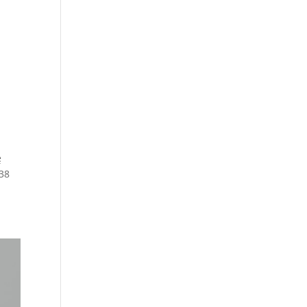
ę
 38