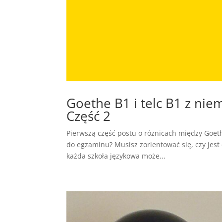
Goethe B1 i telc B1 z nie
Część 2
Pierwszą część postu o róznicach między Goethe
do egzaminu? Musisz zorientować się, czy jes
każda szkoła językowa może...