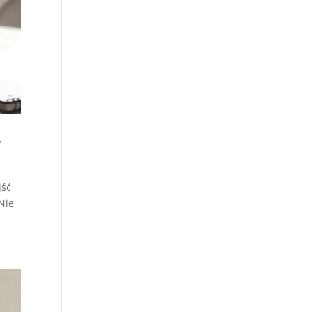
?
jść
Nie