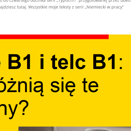
o do czwartego odcinka serii „Typisch!?” przygotowanej przez Goet
jdziesz tutaj. Wszystkie moje teksty z serii „Niemiecki w pracy”