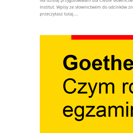
Na dzisiaj przygotowałam dla Ciebie słownictw
Institut. Wpisy ze słownictwem do odcinków zna
przeczytasz tutaj....