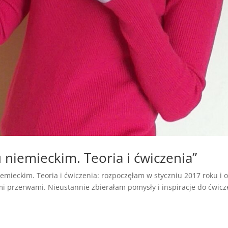
 niemieckim. Teoria i ćwiczenia”
emieckim. Teoria i ćwiczenia: rozpoczęłam w styczniu 2017 roku i 
mi przerwami. Nieustannie zbierałam pomysły i inspiracje do ćwicz