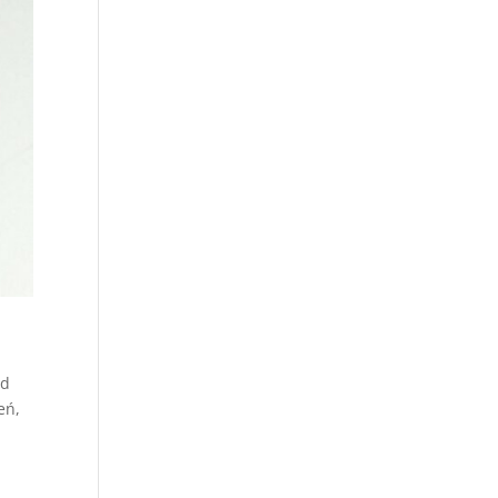
od
eń,