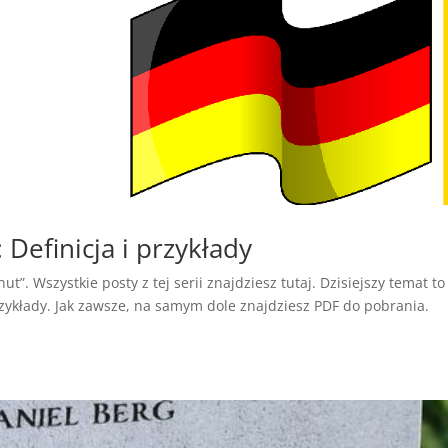
efinicja i przykłady
t”. Wszystkie posty z tej serii znajdziesz tutaj. Dzisiejszy temat to
zykłady. Jak zawsze, na samym dole znajdziesz PDF do pobrania.