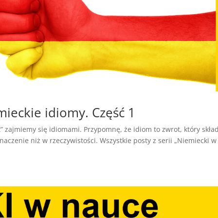
mieckie idiomy. Część 1
t” zajmiemy się idiomami. Przypomnę, że idiom to zwrot, który skła
naczenie niż w rzeczywistości. Wszystkie posty z serii „Niemiecki w