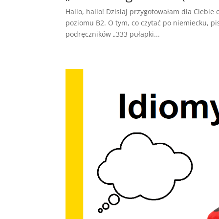
Hallo, hallo! Dzisiaj przygotowałam dla Ciebie
poziomu B2. O tym, co czytać po niemiecku, pi
podręczników „333 pułapki...