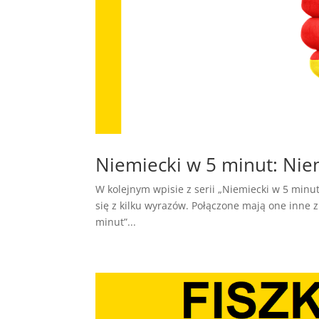
Niemiecki w 5 minut: Nie
W kolejnym wpisie z serii „Niemiecki w 5 minu
się z kilku wyrazów. Połączone mają one inne z
minut”...