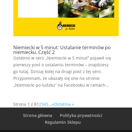
Niemiecki w 5 minut: Ustalanie terminów po
niemiecku. Część 2
Ostatnio w serii „Niemiecki w 5 minut” pojawił się
pierwszy post o ustalaniu terminów – znajdziesz
go tutaj. Dzisiaj kolej na drugi post z tej serii.
Przypominam, że ukazały się one na stronie
„Niemiecki po ludzku” na Facebooku w ramach...
Strona 1 z 8
1
2
3
4
5
...
»
Ostatnia »
Strona główna
Polityka prywatności
Regulamin Sklepu