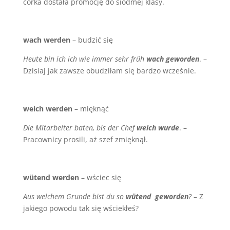
córka dostała promocję do siódmej klasy.
wach werden
– budzić się
Heute bin ich ich wie immer sehr früh
wach geworden
. –
Dzisiaj jak zawsze obudziłam się bardzo wcześnie.
weich werden
– mięknąć
Die Mitarbeiter baten, bis der Chef
weich wurde
. –
Pracownicy prosili, aż szef zmięknął.
wütend werden
– wściec się
Aus welchem Grunde bist du so
wütend geworden
?
– Z
jakiego powodu tak się wściekłeś?