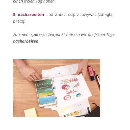
einen freien Tag haben
.
8. nacharbeiten
– odrabiać, odpracowywać (zaległą
pracę)
Zu einem sp
ä
teren Zeitpunkt m
üssen wir die freien Tage
nacharbeiten
.