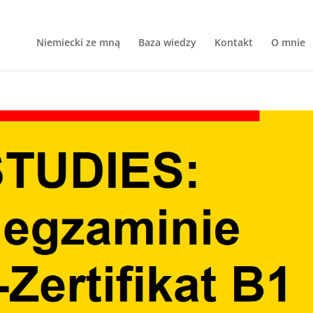
Niemiecki ze mną
Baza wiedzy
Kontakt
O mnie