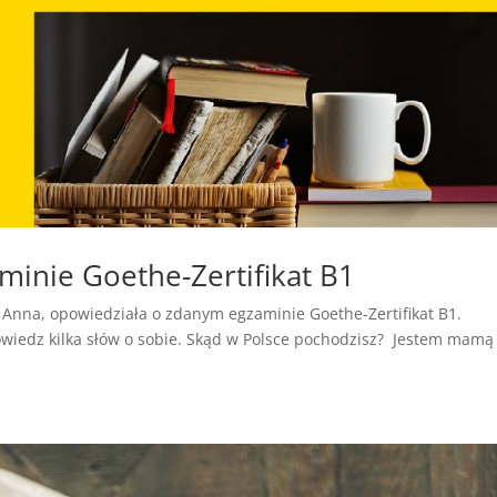
minie Goethe-Zertifikat B1
 Anna, opowiedziała o zdanym egzaminie Goethe-Zertifikat B1.
Opowiedz kilka słów o sobie. Skąd w Polsce pochodzisz? Jestem mamą