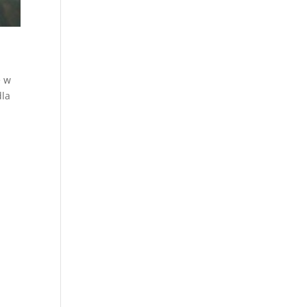
e w
dla