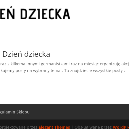
Dzień dziecka
e wraz z kilkoma innymi germanistkami raz na miesiąc organizuję akc
ujemy posty na wybrany temat. Tu znajdziecie wszystkie posty z
gulamin Sklepu
projektowane przez
Elegant Themes
| Obsługiwane przez
WordPr