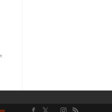
ję
ess