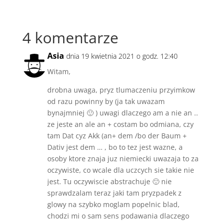
4 komentarze
Asia
dnia 19 kwietnia 2021 o godz. 12:40
Witam,
drobna uwaga, pryz tlumaczeniu przyimkow
od razu powinny by (ja tak uwazam
bynajmniej 🙂 ) uwagi dlaczego am a nie an ..
ze jeste an ale an + costam bo odmiana, czy
tam Dat cyz Akk (an+ dem /bo der Baum +
Dativ jest dem … , bo to tez jest wazne, a
osoby ktore znaja juz niemiecki uwazaja to za
oczywiste, co wcale dla uczcych sie takie nie
jest. Tu oczywiscie abstrachuje 🙂 nie
sprawdzalam teraz jaki tam pryzpadek z
glowy na szybko moglam popelnic blad,
chodzi mi o sam sens podawania dlaczego