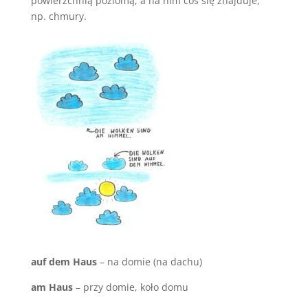
powierzchnią poziomą, a na nim coś się znajduje,
np. chmury.
auf dem Haus
– na domie (na dachu)
am Haus
– przy domie, koło domu