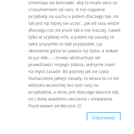
zmieniaja sie koncowki, aby to mialo sens ze
zrozumieniem od razu. A nie najpierw
przyklady na sucho a potem dlaczego tak- mi
tak jest np lepiej sie uczyc , jak od razu widze
dlaczego cos sie pisze tak a nie inaczej, nawet
tylko w szybkiej info, a potem np zasady ze
takie pryzyimki to taki pryzpadek, cyz
okreslenie gdzie to zawsze np Dativ, a dokad
to juz Akk… – znowu abstrachuje od
prawdziwsci mojego zdania, jednynie mam
na mysli zasade. Bo pozniej jak sie czyta
tlumaczenie jakiejs zasady, to wraca to co sie
widzialo wczesniej iles tam razy na
przykladzie, a teraz jest dlaczego wlasnie tak,
no i dalej wiadomo cwiczenie i utrwalanie.
Pozdrawiam serdecznie 🙂
Odpowiedz