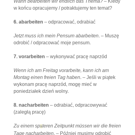
Wann bearbeiten wir endlich das Thema?
– Kiedy
w końcu opracujemy / potraktujemy ten temat?
6. abarbeiten
– odpracować, odrabiać
Jetzt muss ich mein Pensum abarbeiten
. – Muszę
odrobić / odpracować moje pensum.
7. vorarbeiten
– wykonywać pracę naprzód
Wenn ich am Freitag vorarbeite, kann ich am
Montag einen freien Tag haben
. – Jeśli w piątek
wykonam pracę naprzód, mogę mieć w
poniedziałek dzień wolny.
8. nacharbeiten
– odrabiać, odpracowywać
(zaległą pracę)
Zu einem sp
teren Zeitpunkt m
üssen wir die freien
ä
Tage nacharbeiten
. – Później musimy odrobić