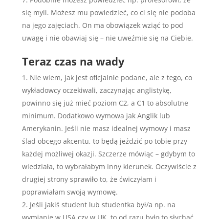
się myli. Możesz mu powiedzieć, co ci się nie podoba
na jego zajęciach. On ma obowiązek wziąć to pod
uwagę i nie obawiaj się – nie uweźmie się na Ciebie.
Teraz czas na wady
Nie wiem, jak jest oficjalnie podane, ale z tego, co
wykładowcy oczekiwali, zaczynając anglistykę,
powinno się już mieć poziom C2, a C1 to absolutne
minimum. Dodatkowo wymowa jak Anglik lub
Amerykanin. Jeśli nie masz idealnej wymowy i masz
ślad obcego akcentu, to będą jeździć po tobie przy
każdej możliwej okazji. Szczerze mówiąc – gdybym to
wiedziała, to wybrałabym inny kierunek. Oczywiście z
drugiej strony sprawiło to, że ćwiczyłam i
poprawiałam swoją wymowę.
Jeśli jakiś student lub studentka był/a np. na
wymianie w USA czy w UK, to od razu było to słychać.