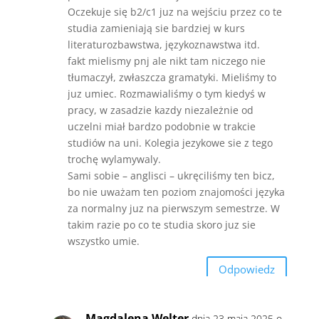
Oczekuje się b2/c1 juz na wejściu przez co te
studia zamieniają sie bardziej w kurs
literaturozbawstwa, językoznawstwa itd.
fakt mielismy pnj ale nikt tam niczego nie
tłumaczył, zwłaszcza gramatyki. Mieliśmy to
juz umiec. Rozmawialiśmy o tym kiedyś w
pracy, w zasadzie kazdy niezależnie od
uczelni miał bardzo podobnie w trakcie
studiów na uni. Kolegia jezykowe sie z tego
trochę wylamywaly.
Sami sobie – anglisci – ukręciliśmy ten bicz,
bo nie uważam ten poziom znajomości języka
za normalny juz na pierwszym semestrze. W
takim razie po co te studia skoro juz sie
wszystko umie.
Odpowiedz
Magdalena Welter
dnia 23 maja 2025 o