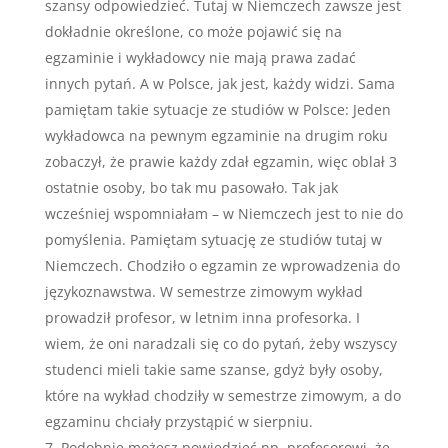
szansy odpowiedzieć. Tutaj w Niemczech zawsze jest
dokładnie określone, co może pojawić się na
egzaminie i wykładowcy nie mają prawa zadać
innych pytań. A w Polsce, jak jest, każdy widzi. Sama
pamiętam takie sytuacje ze studiów w Polsce: Jeden
wykładowca na pewnym egzaminie na drugim roku
zobaczył, że prawie każdy zdał egzamin, więc oblał 3
ostatnie osoby, bo tak mu pasowało. Tak jak
wcześniej wspomniałam – w Niemczech jest to nie do
pomyślenia. Pamiętam sytuację ze studiów tutaj w
Niemczech. Chodziło o egzamin ze wprowadzenia do
językoznawstwa. W semestrze zimowym wykład
prowadził profesor, w letnim inna profesorka. I
wiem, że oni naradzali się co do pytań, żeby wszyscy
studenci mieli takie same szanse, gdyż były osoby,
które na wykład chodziły w semestrze zimowym, a do
egzaminu chciały przystąpić w sierpniu.
Podobnie możesz powiedzieć np. profesorowi, że