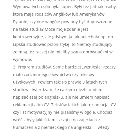
Wymowa tych osób była super. Były też jednak osoby,
które mają rodziców Anglików lub Amerykanów.
Pytanie, czy one w ogóle powinny być dopuszczone
na takie studia? Może moje zdanie jest
kontrowersyjne, ale gdybym ja tak pojechała np. do
Lipska studiować polonistykę, to Niemcy studiujący
ze mną też raczej nie mieliby szans dorównać mi w
wymowie.
Program studiów. Same bardziej „wzniosłe” rzeczy,
mało codziennego słownictwa czy tekstów
użytkowych. Powiem tak: Po prawie 3 latach tych
studiów stwierdzam, że całkiem nieźle umiem
napisać esej po angielsku, ale nie umiem napisać
reklamacji albo CV. Tekstów takich jak reklamacja, CV
czy list motywacyjny nie pisaliśmy w ogóle. Chociaż
wróć – były jakieś tam szczątki na zajęciach z
tłumaczenia z niemieckiego na angielski – i wtedy