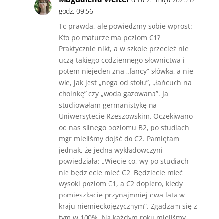
godz. 09:56
To prawda, ale powiedzmy sobie wprost:
Kto po maturze ma poziom C1?
Praktycznie nikt, a w szkole przecież nie
uczą takiego codziennego słownictwa i
potem niejeden zna „fancy” słówka, a nie
wie, jak jest „noga od stołu”, „łańcuch na
choinkę” czy „woda gazowana”. Ja
studiowałam germanistykę na
Uniwersytecie Rzeszowskim. Oczekiwano
od nas silnego poziomu B2, po studiach
mgr mieliśmy dojść do C2. Pamiętam
jednak, że jedna wykładowczyni
powiedziała: „Wiecie co, wy po studiach
nie będziecie mieć C2. Będziecie mieć
wysoki poziom C1, a C2 dopiero, kiedy
pomieszkacie przynajmniej dwa lata w
kraju niemieckojęzycznym”. Zgadzam się z
tym w 100%. Na każdym roku mieliśmy