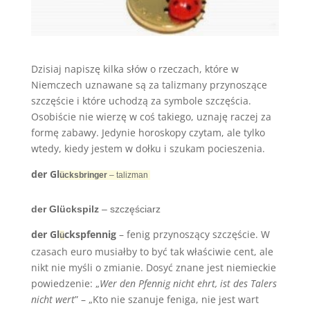
Dzisiaj napiszę kilka słów o rzeczach, które w
Niemczech uznawane są za talizmany przynoszące
szczęście i które uchodzą za symbole szczęścia.
Osobiście nie wierzę w coś takiego, uznaję raczej za
formę zabawy. Jedynie horoskopy czytam, ale tylko
wtedy, kiedy jestem w dołku i szukam pocieszenia.
der Gl
ücksbringer
– talizman
der Glückspilz
– szczęściarz
der Gl
ckspfennig
– fenig przynoszący szczęście. W
ü
czasach euro musiałby to być tak właściwie cent, ale
nikt nie myśli o zmianie. Dosyć znane jest niemieckie
powiedzenie: „
Wer den Pfennig nicht ehrt, ist des Talers
nicht wert
” – „Kto nie szanuje feniga, nie jest wart