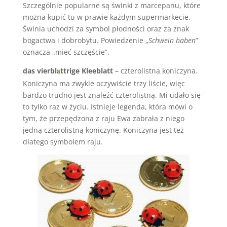
Szczególnie popularne są świnki z marcepanu, które
można kupić tu w prawie każdym supermarkecie.
Świnia uchodzi za symbol płodności oraz za znak
bogactwa i dobrobytu. Powiedzenie „
Schwein haben
”
oznacza „mieć szczęście”.
das vierbl
ttrige Kleeblatt
– czterolistna koniczyna.
ä
Koniczyna ma zwykle oczywiście trzy liście, więc
bardzo trudno jest znaleźć czterolistną. Mi udało się
to tylko raz w życiu. Istnieje legenda, która mówi o
tym, że przepędzona z raju Ewa zabrała z niego
jedną czterolistną koniczynę. Koniczyna jest też
dlatego symbolem raju.