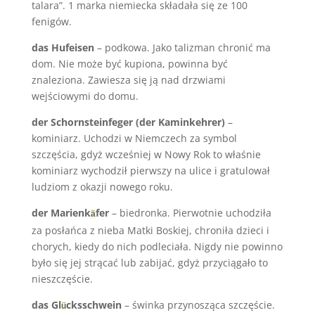
talara”. 1 marka niemiecka składała się ze 100
fenigów.
das Hufeisen
– podkowa. Jako talizman chronić ma
dom. Nie może być kupiona, powinna być
znaleziona. Zawiesza się ją nad drzwiami
wejściowymi do domu.
der Schornsteinfeger (der Kaminkehrer)
–
kominiarz. Uchodzi w Niemczech za symbol
szczęścia, gdyż wcześniej w Nowy Rok to właśnie
kominiarz wychodził pierwszy na ulice i gratulował
ludziom z okazji nowego roku.
der Marienk
fer
– biedronka. Pierwotnie uchodziła
ä
za posłańca z nieba Matki Boskiej, chroniła dzieci i
chorych, kiedy do nich podleciała. Nigdy nie powinno
było się jej strącać lub zabijać, gdyż przyciągało to
nieszczęście.
das Gl
cksschwein
– świnka przynosząca szczęście.
ü