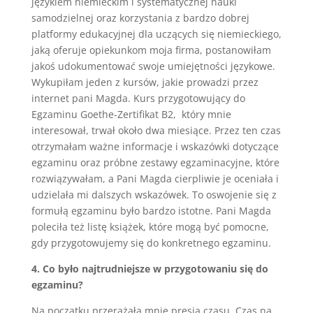
językiem niemieckim i systematycznej nauki
samodzielnej oraz korzystania z bardzo dobrej
platformy edukacyjnej dla uczących się niemieckiego,
jaką oferuje opiekunkom moja firma, postanowiłam
jakoś udokumentować swoje umiejętności językowe.
Wykupiłam jeden z kursów, jakie prowadzi przez
internet pani Magda. Kurs przygotowujący do
Egzaminu Goethe-Zertifikat B2, który mnie
interesował, trwał około dwa miesiące. Przez ten czas
otrzymałam ważne informacje i wskazówki dotyczące
egzaminu oraz próbne zestawy egzaminacyjne, które
rozwiązywałam, a Pani Magda cierpliwie je oceniała i
udzielała mi dalszych wskazówek. To oswojenie się z
formułą egzaminu było bardzo istotne. Pani Magda
poleciła też listę książek, które mogą być pomocne,
gdy przygotowujemy się do konkretnego egzaminu.
4. Co było najtrudniejsze w przygotowaniu się do
egzaminu?
Na początku przerażała mnie presja czasu. Czas na