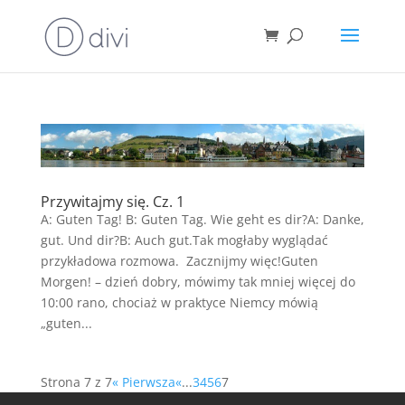
Przywitajmy się. Cz. 1
A: Guten Tag! B: Guten Tag. Wie geht es dir?A: Danke,
gut. Und dir?B: Auch gut.Tak mogłaby wyglądać
przykładowa rozmowa. Zacznijmy więc!Guten
Morgen! – dzień dobry, mówimy tak mniej więcej do
10:00 rano, chociaż w praktyce Niemcy mówią
„guten...
Strona 7 z 7
« Pierwsza
«
...
3
4
5
6
7