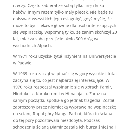
rzeczy. Często zabierał ze sobą tylko linę i kilku
haków, innym razem tylko mały plecak. Nie będę tu
opisywać wszystkich jego osiągnięć, gdyż myślę, że
może to być ciekawe głównie dla osób interesujących
się wspinaczką. Wspomnę tylko, że zanim skończył 20
lat, miał za sobą przejście około 500 dróg we
wschodnich Alpach.
W 1971 roku uzyskał tytuł inżyniera na Uniwersytecie
w Padwie.
W 1969 roku zaczął wspinać się w góry wysokie i tutaj
zaczyna się to, co jest najbardziej interesujące. W
1970 roku rozpoczął wspinanie się w górach Pamir,
Hindukusz, Karakorum i w Himalajach. Zaraz na
samym początku spotkała go jednak tragedia. Został
zaproszony przez niemiecką wyprawę na wspinaczkę
na ścianę Rupal góry Nanga Parbat, która to ściana
do tej pory pozostawała niezdobyta. Podczas
schodzenia ścianą Diamir zastała ich burza śnieżna i