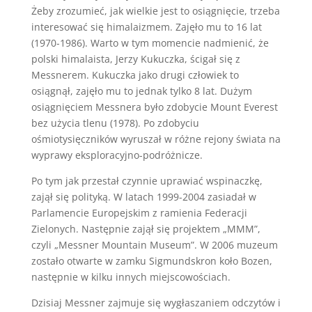
Żeby zrozumieć, jak wielkie jest to osiągnięcie, trzeba
interesować się himalaizmem. Zajęło mu to 16 lat
(1970-1986). Warto w tym momencie nadmienić, że
polski himalaista, Jerzy Kukuczka, ścigał się z
Messnerem. Kukuczka jako drugi człowiek to
osiągnął, zajęło mu to jednak tylko 8 lat. Dużym
osiągnięciem Messnera było zdobycie Mount Everest
bez użycia tlenu (1978). Po zdobyciu
ośmiotysięczników wyruszał w różne rejony świata na
wyprawy eksploracyjno-podróżnicze.
Po tym jak przestał czynnie uprawiać wspinaczkę,
zajął się polityką. W latach 1999-2004 zasiadał w
Parlamencie Europejskim z ramienia Federacji
Zielonych. Następnie zajął się projektem „MMM”,
czyli „Messner Mountain Museum”. W 2006 muzeum
zostało otwarte w zamku Sigmundskron koło Bozen,
następnie w kilku innych miejscowościach.
Dzisiaj Messner zajmuje się wygłaszaniem odczytów i