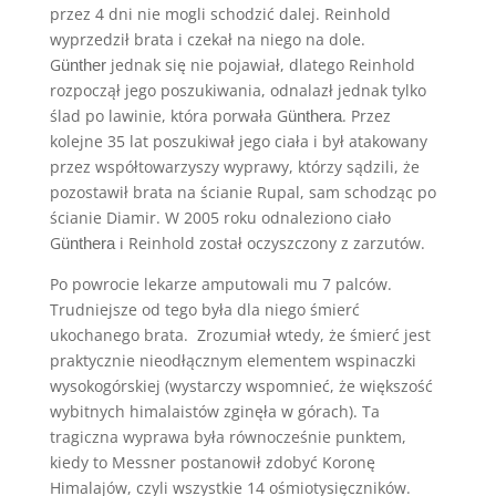
przez 4 dni nie mogli schodzić dalej. Reinhold
wyprzedził brata i czekał na niego na dole.
G
jednak się nie pojawiał, dlatego Reinhold
ünther
rozpoczął jego poszukiwania, odnalazł jednak tylko
ślad po lawinie, która porwała G
. Przez
ünthera
kolejne 35 lat poszukiwał jego ciała i był atakowany
przez współtowarzyszy wyprawy, którzy sądzili, że
pozostawił brata na ścianie Rupal, sam schodząc po
ścianie Diamir. W 2005 roku odnaleziono ciało
G
i Reinhold został oczyszczony z zarzutów.
ünthera
Po powrocie lekarze amputowali mu 7 palców.
Trudniejsze od tego była dla niego śmierć
ukochanego brata. Zrozumiał wtedy, że śmierć jest
praktycznie nieodłącznym elementem wspinaczki
wysokogórskiej (wystarczy wspomnieć, że większość
wybitnych himalaistów zginęła w górach). Ta
tragiczna wyprawa była równocześnie punktem,
kiedy to Messner postanowił zdobyć Koronę
Himalajów, czyli wszystkie 14 ośmiotysięczników.