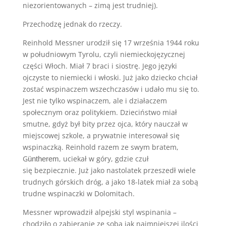
niezorientowanych – zimą jest trudniej).
Przechodzę jednak do rzeczy.
Reinhold Messner urodził się 17 września 1944 roku
w południowym Tyrolu, czyli niemieckojęzycznej
części Włoch. Miał 7 braci i siostrę. Jego języki
ojczyste to niemiecki i włoski. Już jako dziecko chciał
zostać wspinaczem wszechczasów i udało mu się to.
Jest nie tylko wspinaczem, ale i działaczem
społecznym oraz politykiem. Dzieciństwo miał
smutne, gdyż był bity przez ojca, który nauczał w
miejscowej szkole, a prywatnie interesował się
wspinaczką. Reinhold razem ze swym bratem,
G
, uciekał w góry, gdzie czuł
üntherem
się bezpiecznie. Już jako nastolatek przeszedł wiele
trudnych górskich dróg, a jako 18-latek miał za sobą
trudne wspinaczki w Dolomitach.
Messner wprowadził alpejski styl wspinania –
chodziło o zabieranie ze sobą jak najmniejszej ilości