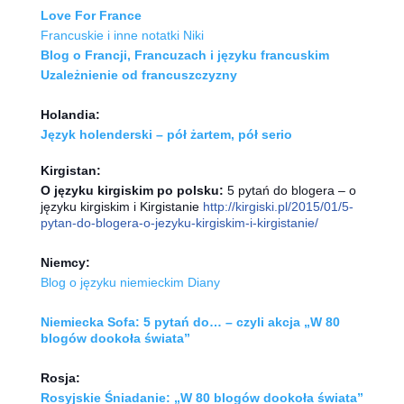
Love For France
Francuskie i inne notatki Niki
Blog o Francji, Francuzach i języku francuskim
Uzależnienie od francuszczyzny
Holandia:
Język holenderski – pół żartem, pół serio
Kirgistan:
O języku kirgiskim po polsku:
5 pytań do blogera – o
języku kirgiskim i Kirgistanie
http://kirgiski.pl/2015/01/
5-
pytan-do-blogera-o-jezyku-kir
giskim-i-kirgistanie/
Niemcy:
Blog o języku niemieckim Diany
Niemiecka Sofa: 5 pytań do… – czyli akcja „W 80
blogów dookoła świata”
Rosja:
Rosyjskie Śniadanie:
„W 80 blogów dookoła świata”