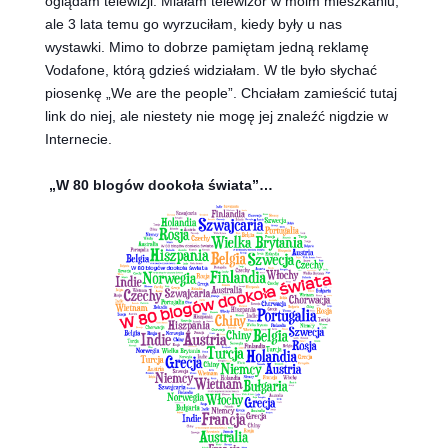
oglądam telewizji. Miałam telewizor w moim mieszkaniu,
ale 3 lata temu go wyrzuciłam, kiedy były u nas
wystawki. Mimo to dobrze pamiętam jedną reklamę
Vodafone, którą gdzieś widziałam. W tle było słychać
piosenkę „We are the people”. Chciałam zamieścić tutaj
link do niej, ale niestety nie mogę jej znaleźć nigdzie w
Internecie.
„W 80 blogów dookoła świata”…