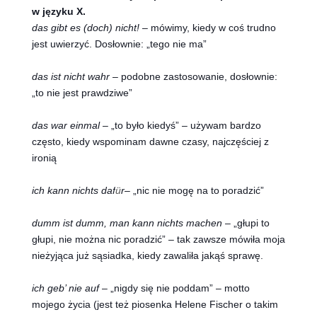
w języku X.
das gibt es (doch) nicht!
– mówimy, kiedy w coś trudno
jest uwierzyć. Dosłownie: „tego nie ma”
das ist nicht wahr
– podobne zastosowanie, dosłownie:
„to nie jest prawdziwe”
das war einmal
– „to było kiedyś” – używam bardzo
często, kiedy wspominam dawne czasy, najczęściej z
ironią
ich kann nichts daf
ü
r
– „nic nie mogę na to poradzić”
dumm ist dumm, man kann nichts machen
– „głupi to
głupi, nie można nic poradzić” – tak zawsze mówiła moja
nieżyjąca już sąsiadka, kiedy zawaliła jakąś sprawę.
ich geb’ nie auf
– „nigdy się nie poddam” – motto
mojego życia (jest też piosenka Helene Fischer o takim