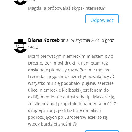
Magda, a próbowałaś skypa/internetu?
Odpowiedz
Diana Korzeb
dnia 29 stycznia 2015 o godz.
14:13
Moim pierwszym niemieckim miastem było
Drezno, Berlin był drugi :). Pamiętam też
doskonale pierwszy raz w Berlinie mojego
Freunda – jego entuzjazm był powalający ;D,
wszystko mu się podobało: piękne, szerokie
ulice, niemieckie kiełbaski (jest fanem do
dziś!), niemieckie autostrady itp. Masz rację,
że Niemcy mają zupełnie inną mentalność. Z
drugiej strony, jeśli trafi się na takich
podróżujących po Europie/świecie, to są
wtedy bardziej znośni 😉