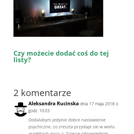
Czy możecie dodać coś do tej
listy?
2 komentarze
Aleksandra Rucinska
dnia 17 maja 2018 o
godz. 10:03
Dodalabym jedynie dobre nastawienie
psychiczne, co zreszta przydaje sie w wielu
aspektach zycia :). Zajecie odpowiedniej