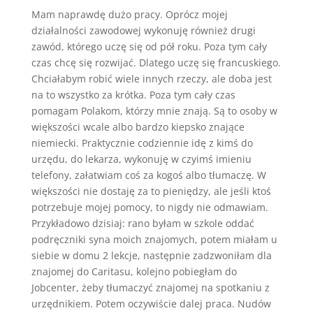
Mam naprawdę dużo pracy. Oprócz mojej
działalności zawodowej wykonuję również drugi
zawód, którego uczę się od pół roku. Poza tym cały
czas chcę się rozwijać. Dlatego uczę się francuskiego.
Chciałabym robić wiele innych rzeczy, ale doba jest
na to wszystko za krótka. Poza tym cały czas
pomagam Polakom, którzy mnie znają. Są to osoby w
większości wcale albo bardzo kiepsko znające
niemiecki. Praktycznie codziennie idę z kimś do
urzędu, do lekarza, wykonuję w czyimś imieniu
telefony, załatwiam coś za kogoś albo tłumaczę. W
większości nie dostaję za to pieniędzy, ale jeśli ktoś
potrzebuje mojej pomocy, to nigdy nie odmawiam.
Przykładowo dzisiaj: rano byłam w szkole oddać
podręczniki syna moich znajomych, potem miałam u
siebie w domu 2 lekcje, następnie zadzwoniłam dla
znajomej do Caritasu, kolejno pobiegłam do
Jobcenter, żeby tłumaczyć znajomej na spotkaniu z
urzędnikiem. Potem oczywiście dalej praca. Nudów