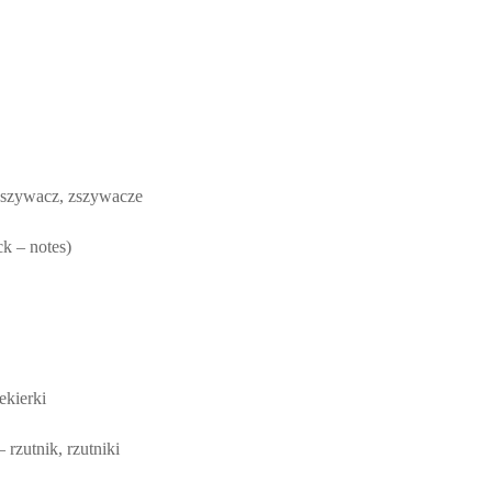
/ zszywacz, zszywacze
ck – notes)
ekierki
 rzutnik, rzutniki