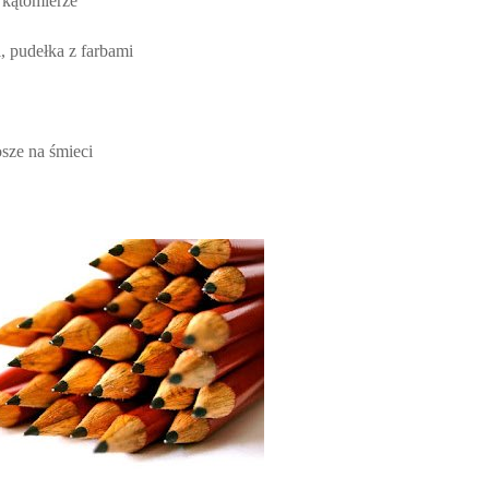
 kątomierze
, pudełka z farbami
osze na śmieci