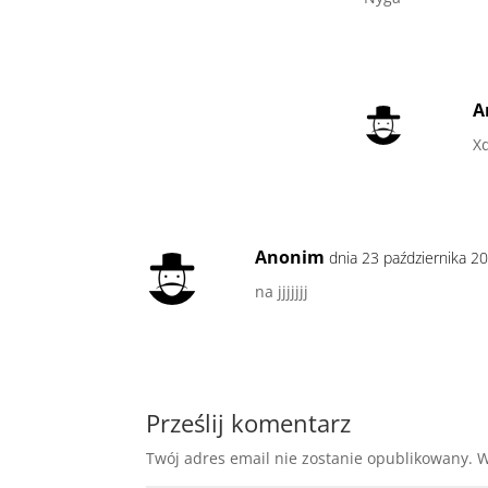
A
X
Anonim
dnia 23 października 2
na jjjjjjj
Prześlij komentarz
Twój adres email nie zostanie opublikowany.
W