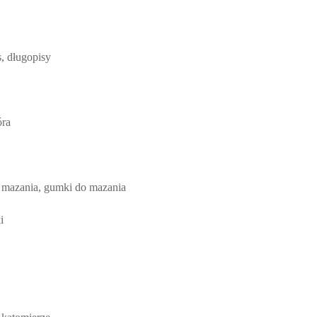
s, długopisy
óra
 mazania, gumki do mazania
i