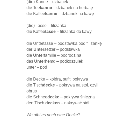
(die) Kanne – dzbanek
die Tee
kanne
– dzbanek na herbatę
die Kaffee
kanne
– dzbanek na kawę
(die) Tasse – filiżanka
die Kaffee
tasse
– filiżanka do kawy
die Untertasse – podstawka pod filiżankę
der
Unter
setzer – podstawka
die
Unter
familie – podrodzina
das
Unter
hemd – podkoszulek
unter – pod
die Decke – kołdra, sufit, pokrywa
die Tisch
decke
– pokrywa na stół, czyli
obrus
die Schnee
decke
– pokrywa śnieżna
den Tisch
decken
– nakrywać stół
Wo gibt es noch eine Decke?