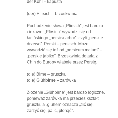
der Kohl – kapusta
(der) Pfirsich – brzoskwinia
Pochodzenie słowa „Pfirsich” jest bardzo
ciekawe. „Pfirsich” wywodzi się od
łacińskiego „persica arbor”, czyli „perskie
drzewo”. Perski – persisch. Może
wywodzić się też od „persicum malum” –
„perskie jabłko”. Brzoskwinia dotarła z
Chin do Europy właśnie przez Persję.
(die) Birne – gruszka
(die) Glüh
birne
–
żarówka
Złożenie „Glühbirne” jest bardzo logiczne,
ponieważ żarówka ma przecież kształt
gruszki, a „glühen” oznacza „tlić się,
żarzyć się, palić, płonąć”.