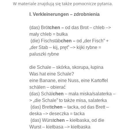
W materiale znajdują się także pomocnicze pytania.
I. Verkleinerungen – zdrobnienia
(das) Bröt
chen –
od das Brot – chleb –>
mały chleb = bułka
(die) Fischstäb
chen –
od „der Fisch” +
„der Stab – kij, pręt” –> kijki rybne =
paluszki rybne
die Schale – skórka, skorupa, łupina
Was hat eine Schale?
eine Banane, eine Nuss, eine Kartoffel
schälen – obierać
(das) Schäl
chen
– mała miska/salaterka –
> „die Schale” to także misa, salaterka
(das) Brett
chen
– tacka, od das Brett –
deska –> deseczka = tacka
(das) Würst
chen –
kiełbaska, od die
Wurst – kiełbasa –> kiełbaska