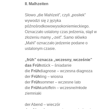
II. Malhzeiten
Słowo „die Mahlzeit”, czyli „posiłek”
wywodzi się z języka
późnośrodkowowysokoniemieckiego.
Oznaczało ustalony czas jedzenia, stąd w
złożeniu mamy „-zeit”. Samo słówko
„Mahl” oznaczało jedzenie podane o
ustalonym czasie.
„früh” oznacza „wczesny, wcześnie”
das Früh
stück – śniadanie
die
Früh
diagnose – wczesna diagnoza
der
Früh
ling – wiosna
der
Früh
sommer – wczesne lato
die
Früh
kartoffeln – wczesne/młode
ziemniaki
der Abend – wieczór