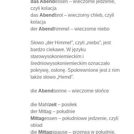
das Abend
essen – wieczorne jedzenie,
czyli kolacja
das
Abend
brot – wieczorny chleb, czyli
kolacja
der
Abend
himmel – wieczorne niebo
Słowo „der Himmel”, czyli „niebo”, jest
bardzo ciekawe. W języku
starowysokoniemieckim i
średniowysokoniemieckim oznaczało
pokrywę, osłonę. Spokrewnione jest z nim
także słowo „Hemd”.
die
Abend
sonne – wieczorne słońce
die Mahl
zeit
– posiłek
der Mittag – południe
Mittag
essen – południowe jedzenie, czyli
obiad
die
Mittag
spause – przerwa w południe,