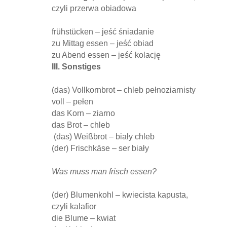
czyli przerwa obiadowa
frühstücken – jeść śniadanie
zu Mittag essen – jeść obiad
zu Abend essen – jeść kolację
III. Sonstiges
(das) Vollkornbrot – chleb pełnoziarnisty
voll – pełen
das Korn – ziarno
das Brot – chleb
(das) Weißbrot – biały chleb
(der) Frischkäse – ser biały
Was muss man frisch essen?
(der) Blumenkohl – kwiecista kapusta,
czyli kalafior
die Blume – kwiat