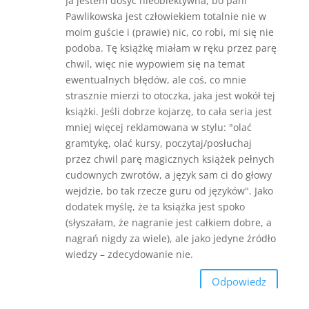
Ja jestem dosyć nieobiektywna, bo pani
Pawlikowska jest człowiekiem totalnie nie w
moim guście i (prawie) nic, co robi, mi się nie
podoba. Tę książkę miałam w ręku przez parę
chwil, więc nie wypowiem się na temat
ewentualnych błędów, ale coś, co mnie
strasznie mierzi to otoczka, jaka jest wokół tej
książki. Jeśli dobrze kojarzę, to cała seria jest
mniej więcej reklamowana w stylu: "olać
gramtykę, olać kursy, poczytaj/posłuchaj
przez chwil parę magicznych książek pełnych
cudownych zwrotów, a język sam ci do głowy
wejdzie, bo tak rzecze guru od języków". Jako
dodatek myślę, że ta książka jest spoko
(słyszałam, że nagranie jest całkiem dobre, a
nagrań nigdy za wiele), ale jako jedyne źródło
wiedzy – zdecydowanie nie.
Odpowiedz