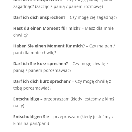
zagadnąć? (zacząć z panią / panem rozmowę)
Darf ich dich ansprechen?
– Czy mogę cię zagadnąć?
Hast du einen Moment f
ü
r mich?
– Masz dla mnie
chwilę?
Haben Sie einen Moment f
ü
r mich?
– Czy ma pan /
pani dla mnie chwilę?
Darf ich Sie kurz sprechen?
– Czy mogę chwilę z
panią / panem porozmawiać?
Darf ich dich kurz sprechen?
– Czy mogę chwilę z
tobą porozmawiać?
Entschuldige
– przepraszam (kiedy jesteśmy z kimś
na ty)
Entschuldigen Sie
– przepraszam (kiedy jesteśmy z
kimś na pan/pani)