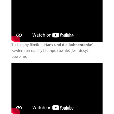
Tu kolejny filmik – „
Hans und die Bohnenranke
” –
zawiera on napisy i tempo również jest dosyć
powolne: