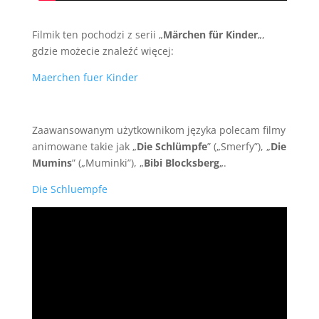
Filmik ten pochodzi z serii „
Märchen für Kinder
„,
gdzie możecie znaleźć więcej:
Maerchen fuer Kinder
Zaawansowanym użytkownikom języka polecam filmy
animowane takie jak „
Die Schlümpfe
” („Smerfy”), „
Die
Mumins
” („Muminki”), „
Bibi Blocksberg
„.
Die Schluempfe