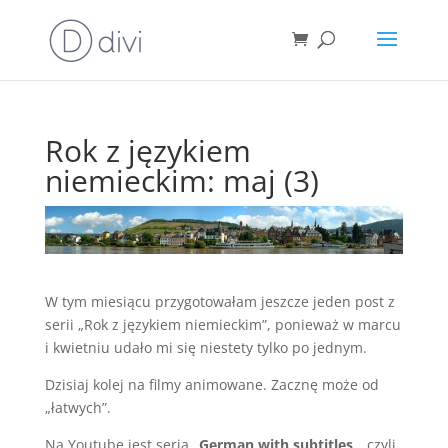
Rok z językiem
niemieckim: maj (3)
W tym miesiącu przygotowałam jeszcze jeden post z
serii „Rok z językiem niemieckim”, ponieważ w marcu
i kwietniu udało mi się niestety tylko po jednym.
Dzisiaj kolej na filmy animowane. Zacznę może od
„łatwych”.
Na Youtube jest seria „
German with subtitles
„, czyli