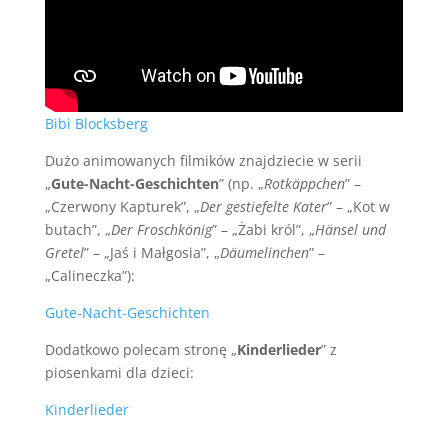
Bibi Blocksberg
Dużo animowanych filmików znajdziecie w serii
„
Gute-Nacht-Geschichten
” (np. „
Rotkäppchen
” –
„Czerwony Kapturek”, „
Der gestiefelte Kater
” – „Kot w
butach”, „
Der Froschkönig
” – „Żabi król”, „
Hänsel und
Gretel
” – „Jaś i Małgosia”, „
Däumelinchen
” –
„Calineczka”):
Gute-Nacht-Geschichten
Dodatkowo polecam stronę „
Kinderlieder
” z
piosenkami dla dzieci:
Kinderlieder