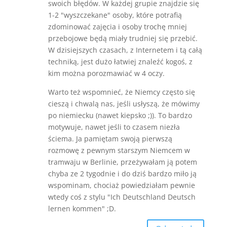
swoich błędów. W każdej grupie znajdzie się
1-2 "wyszczekane" osoby, które potrafią
zdominować zajęcia i osoby trochę mniej
przebojowe będą miały trudniej się przebić.
W dzisiejszych czasach, z Internetem i tą całą
techniką, jest dużo łatwiej znaleźć kogoś, z
kim można porozmawiać w 4 oczy.
Warto też wspomnieć, że Niemcy często się
cieszą i chwalą nas, jeśli usłyszą, że mówimy
po niemiecku (nawet kiepsko ;)). To bardzo
motywuje, nawet jeśli to czasem niezła
ściema. Ja pamiętam swoją pierwszą
rozmowę z pewnym starszym Niemcem w
tramwaju w Berlinie, przeżywałam ją potem
chyba ze 2 tygodnie i do dziś bardzo miło ją
wspominam, chociaż powiedziałam pewnie
wtedy coś z stylu "Ich Deutschland Deutsch
lernen kommen" ;D.