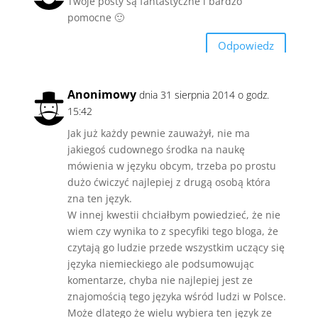
Twoje posty są fantastyczne i bardzo
pomocne 🙂
Odpowiedz
Anonimowy
dnia 31 sierpnia 2014 o godz.
15:42
Jak już każdy pewnie zauważył, nie ma
jakiegoś cudownego środka na naukę
mówienia w języku obcym, trzeba po prostu
dużo ćwiczyć najlepiej z drugą osobą która
zna ten język.
W innej kwestii chciałbym powiedzieć, że nie
wiem czy wynika to z specyfiki tego bloga, że
czytają go ludzie przede wszystkim uczący się
języka niemieckiego ale podsumowując
komentarze, chyba nie najlepiej jest ze
znajomością tego języka wśród ludzi w Polsce.
Może dlatego że wielu wybiera ten język ze