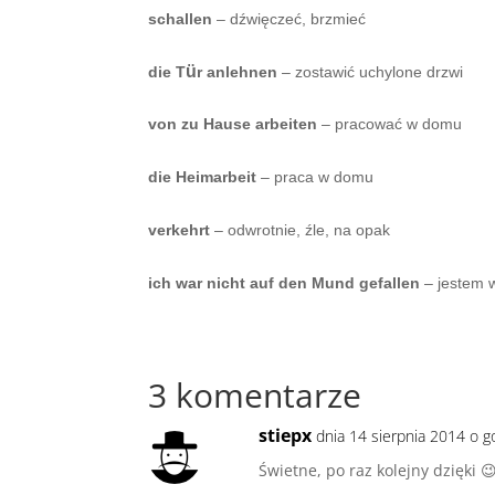
schallen
– dźwięczeć, brzmieć
ü
die T
r anlehnen
– zostawić uchylone drzwi
von zu Hause arbeiten
– pracować w domu
die Heimarbeit
– praca w domu
verkehrt
– odwrotnie, źle, na opak
ich war nicht auf den Mund gefallen
– jestem
3 komentarze
stiepx
dnia 14 sierpnia 2014 o g
Świetne, po raz kolejny dzięki 