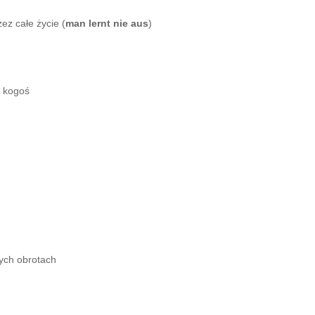
ez całe życie (
man lernt nie aus
)
ć kogoś
ych obrotach