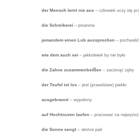
der Mensch lernt nie aus
– człowiek uczy się prz
die Schreiberei
– pisanina
jemandem einen Lob aussprechen
– pochwali
wie dem auch sei
– jakkolwiek by nie było
ß
die Zahne zusammenbei
en
– zacisnąć zęby
der Teufel ist los
– jest (prawdziwe) piekło
ausgebrannt
– wypalony
auf Hochtouren laufen
– pracować na najwyższ
die Sonne sengt
– słońce pali