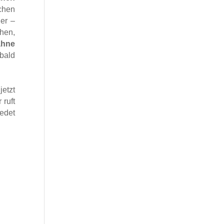
chen
her –
ehen,
ähne
 bald
jetzt
ruft
redet