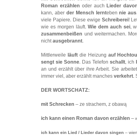
Roman erzählen
oder auch
Lieder davo
kann, aber
der Mensch lernt
eben
nie aus
viele Papiere. Diese ewige
Schreiberei
! L
wie es morgen läuft.
Wie dem auch sei
, 
zusammenbeißen
und weitermachen. Mor
nicht
ausgebrannt
.
Mittlerweile
läuft
die Heizung
auf Hochto
sengt sie Sonne
. Das Telefon
schallt
, ich
an und erzählt über ihre Arbeit. Sie arbeite
immer viel, aber erzählt manches
verkehrt
.
DER WORTSCHATZ:
mit Schrecken
– ze strachem, z obawą
ich kann einen Roman davon erz
ä
hlen
–
ich kann ein Lied / Lieder davon singen
– wiem