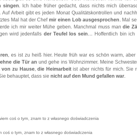
n singen
. Ich habe früher gedacht, dass nichts mich überras
. Auf Arbeit gibt es jeden Monat Qualitätskontrollen und nach
etztes Mal hat der Chef
mir einen Lob ausgesprochen
. Mal s
werde ich mir weiter Mühe geben. Manchmal muss man
die Z
gen wird jedenfalls
der Teufel los sein
… Hoffentlich bin ich
uren
, es ist zu heiß hier. Heute früh war es schön warm, aber 
lehne die Tür an
und gehe ins Wohnzimmer. Meine Schwester 
t
von zu Hause
,
die Heimarbeit
ist aber nichts für mich. Sie 
 Sie behauptet, dass sie
nicht auf den Mund gefallen war
.
wiem coś o tym, znam to z własnego doświadczenia
 coś o tym, znam to z własnego doświadczenia