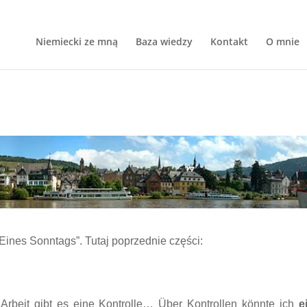
Niemiecki ze mną
Baza wiedzy
Kontakt
O mnie
4
„Eines Sonntags”. Tutaj poprzednie części:
rbeit gibt es eine Kontrolle… Über Kontrollen könnte ich
e