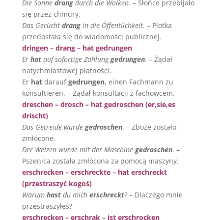
Die Sonne
drang
durch die Wolken
. – Słońce przebijało
się przez chmury.
Das Gerücht
drang
in die Öffentlichkeit
. – Plotka
przedostała się do wiadomości publicznej.
dringen – drang – hat gedrungen
Er
hat
auf sofortige Zahlung
gedrungen
. – Żądał
natychmiastowej płatności.
Er
hat
darauf
gedrungen
, einen Fachmann zu
konsultieren. – Żądał konsultacji z fachowcem.
dreschen – drosch – hat gedroschen (er,sie,es
drischt)
Das Getreide wurde
gedroschen
. – Zboże zostało
zmłócone.
Der Weizen wurde mit der Maschine
gedroschen
. –
Pszenica została zmłócona za pomocą maszyny.
erschrecken – erschreckte – hat erschreckt
(przestraszyć kogoś)
Warum
hast
du mich
erschreckt
?
– Dlaczego mnie
przestraszyłeś?
erschrecken – erschrak – ist erschrocken