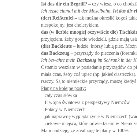
Ist das dir ein Begriff?
– czy wiesz, o co chodzi
Ich reiste einmal mit der Moselbahn.
Ist das dir 
(der) Reißteufel
– tak można określić kogoś takieg
niespokojny, jest cholerykiem.
das (w liczbie mnogiej oczywiście die) Tischkä
przyjęciem, żeby goście wiedzieli, gdzie mają usi
(die) Backleute
– ludzie, którzy lubią piec. Moż
das Backzeug
– przyrządy do pieczenia (foremki
Ich bewahre mein
Backzeug
im Schrank in der K
Ostatnio weszłam w posiadanie przyrządów do pie
miała czas, żeby coś upiec (np. jakieś ciasteczk
rzeczy. Są to niemieckie przyrządy, muszę kiedyś
Plany na kolejne posty:
– cały czas słówka
– II wojna światowa z perspektywy Niemców
– Polacy w Niemczech
– jak naprawdę wygląda życie w Niemczech (wad
– ciekawe miejsca, które odwiedziłam w Niemc
Mam nadzieję, że zrealizuję te plany w 100%.