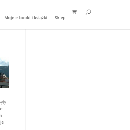
Moje e-booki i książki
Sklep
były
o:
im
je