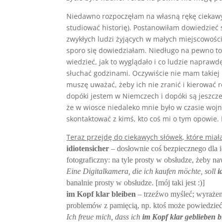
Niedawno rozpoczęłam na własną rękę ciekawy p
studiować historię). Postanowiłam dowiedzieć
zwykłych ludzi żyjących w małych miejscowościa
sporo się dowiedziałam. Niedługo na pewno to
wiedzieć, jak to wyglądało i co ludzie naprawd
słuchać godzinami. Oczywiście nie mam takiej
muszę uważać, żeby ich nie zranić i kierować
dopóki jestem w Niemczech i dopóki są jeszcz
że w wiosce niedaleko mnie było w czasie wojn
skontaktować z kimś, kto coś mi o tym opowie. 
Teraz przejdę do ciekawych słówek, które miał
idiotensicher
– dosłownie coś bezpiecznego dla i
fotograficzny: na tyle prosty w obsłudze, żeby na
Eine Digitalkamera, die ich kaufen möchte, soll
i
banalnie prosty w obsłudze. [mój taki jest :)]
im Kopf klar bleiben
– trzeźwo myśleć; wyrażeni
problemów z pamięcią, np. ktoś może powiedzieć
Ich freue mich, dass ich
im Kopf klar geblieben b