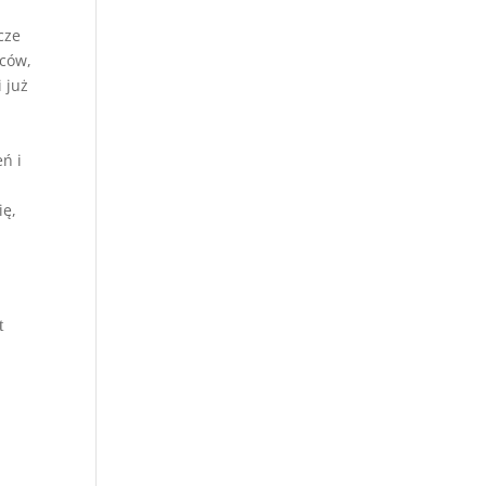
cze
mców,
 już
ń i
,
ię,
t