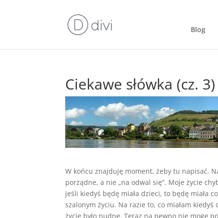
Blog
Ciekawe słówka (cz. 3) 
W końcu znajduję moment, żeby tu napisać. Napr
porządne, a nie „na odwal się”. Moje życie chy
jeśli kiedyś będę miała dzieci, to będę miała 
szalonym życiu. Na razie to, co miałam kiedyś
życie było nudne. Teraz na pewno nie mogę po