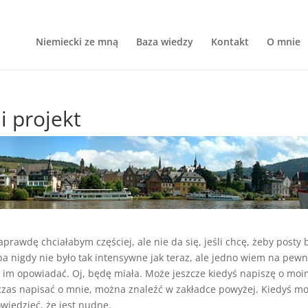
Niemiecki ze mną
Baza wiedzy
Kontakt
O mnie
i projekt
awdę chciałabym częściej, ale nie da się, jeśli chcę, żeby posty 
ba nigdy nie było tak intensywne jak teraz, ale jedno wiem na pewn
co im opowiadać. Oj, będę miała. Może jeszcze kiedyś napiszę o mo
 czas napisać o mnie, można znaleźć w zakładce powyżej. Kiedyś mo
wiedzieć, że jest nudne.