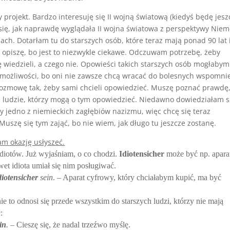
rojekt. Bardzo interesuję się II wojną światową (kiedyś będę jesz
 się, jak naprawdę wyglądała II wojna światowa z perspektywy Nie
ch. Dotarłam tu do starszych osób, które teraz mają ponad 90 lat i
 opiszę, bo jest to niezwykle ciekawe. Odczuwam potrzebę, żeby
ę wiedzieli, a czego nie. Opowieści takich starszych osób mogłabym
 możliwości, bo oni nie zawsze chcą wracać do bolesnych wspomnie
 rozmowę tak, żeby sami chcieli opowiedzieć. Muszę poznać prawdę
e ludzie, którzy mogą o tym opowiedzieć. Niedawno dowiedziałam s
y jedno z niemieckich zagłębiów nazizmu, więc chcę się teraz
Muszę się tym zająć, bo nie wiem, jak długo tu jeszcze zostanę.
am okazję usłyszeć.
diotów. Już wyjaśniam, o co chodzi.
Idiotensicher
może być np. apara
wet idiota umiał się nim posługiwać.
diotensicher
sein
. – Aparat cyfrowy, który chciałabym kupić, ma być
e to odnosi się przede wszystkim do starszych ludzi, którzy nie mają
:
in
.
– Cieszę się, że nadal trzeźwo myślę.