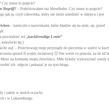
? Czy znasz to pojęcie?
ein Begriff?
– Podróżowałam raz Moselbahn. Czy znasz to pojęcie?
o jak ja, czyli człowieka, który nie może usiedzieć w miejscu i jest
rtchen
– karteczki z nazwiskami, które kładzie się na stole, np. przed
ąść
na powiedzieć też
„backfreudige Leute”
, keksówki itp.)
üche auf
. – Przechowuję moje przyrządy do pieczenia w szafce w kuc
czenia sprzed II wojny światowej 🙂 Nie wiem co prawda, za ile lat 
a). Może na komunię mojej chrześnicy. Miło byłoby wykorzystać wtedy t
 zrobić ich zdjęcie i pokazać je na tym blogu.
y i zalety w moich oczach)
zech i w Luksemburgu