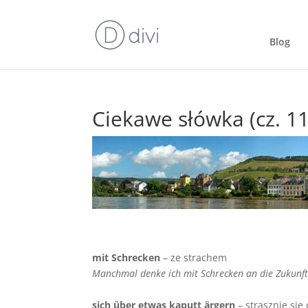
Blog
Ciekawe słówka (cz. 11
mit Schrecken
– ze strachem
Manchmal denke ich mit Schrecken an die Zukunf
sich
ü
ber etwas kaputt
ä
rgern
– strasznie si