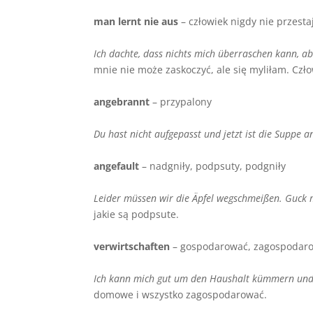
man lernt nie aus
– człowiek nigdy nie przesta
Ich dachte, dass nichts mich
ü
berraschen kann, ab
mnie nie może zaskoczyć, ale się myliłam. Czło
angebrannt
– przypalony
Du hast nicht aufgepasst und jetzt ist die Suppe 
angefault
– nadgniły, podpsuty, podgniły
Leider m
ü
ssen wir die
Ä
pfel wegschmei
ß
en. Guck m
jakie są podpsute.
verwirtschaften
– gospodarować, zagospodar
Ich kann mich gut um den Haushalt k
ü
mmern und 
domowe i wszystko zagospodarować.