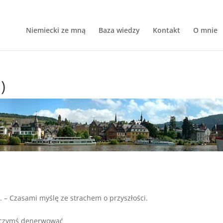
Niemiecki ze mną
Baza wiedzy
Kontakt
O mnie
)
t
. – Czasami myślę ze strachem o przyszłości.
ę czymś denerwować