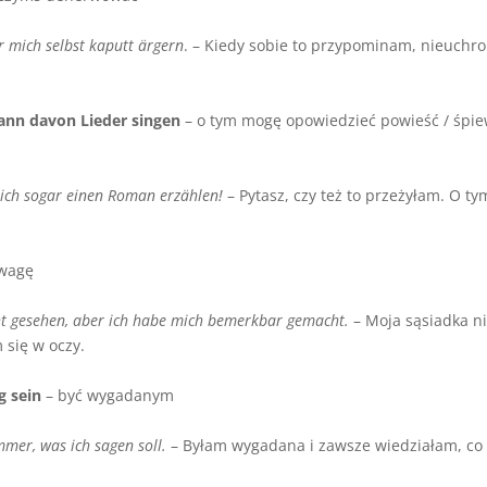
r mich selbst kaputt
ä
rgern
. – Kiedy sobie to przypominam, nieuchr
kann davon Lieder singen
– o tym mogę opowiedzieć powieść / śpi
n ich sogar einen Roman erz
ä
hlen!
– Pytasz, czy też to przeżyłam. O ty
uwagę
ht gesehen, aber ich habe mich bemerkbar gemacht.
– Moja sąsiadka n
 się w oczy.
g sein
– być wygadanym
mer, was ich sagen soll.
– Byłam wygadana i zawsze wiedziałam, co