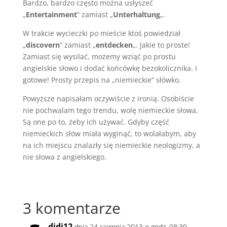
Bardzo, bardzo często można usłyszeć
„
Entertainment
” zamiast „
Unterhaltung
„.
W trakcie wycieczki po mieście ktoś powiedział
„
discovern
” zamiast „
entdecken
„. Jakie to proste!
Zamiast się wysilać, możemy wziąć po prostu
angielskie słowo i dodać końcówkę bezokolicznika. I
gotowe! Prosty przepis na „niemieckie” słówko.
Powyższe napisałam oczywiście z ironią. Osobiście
nie pochwalam tego trendu, wolę niemieckie słowa.
Są one po to, żeby ich używać. Gdyby część
niemieckich słów miała wyginąć, to wolałabym, aby
na ich miejscu znalazły się niemieckie neologizmy, a
nie słowa z angielskiego.
3 komentarze
didi12
dnia 24 sierpnia 2013 o godz. 08:39