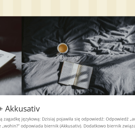
+ Akkusativ
 zagadkę językową: Dzisiaj pojawiła się odpowiedź: Odpowiedź „a
e „wohin?” odpowiada biernik (Akkusativ). Dodatkowo biernik związ