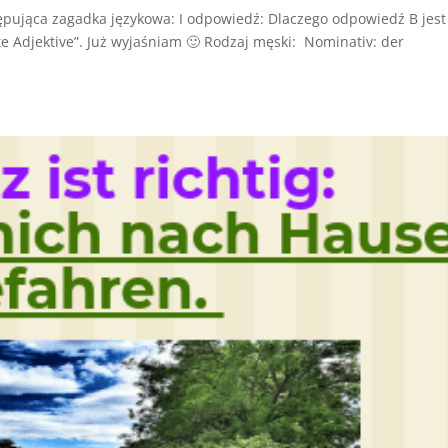
tępująca zagadka językowa: I odpowiedź: Dlaczego odpowiedź B jest
te Adjektive”. Już wyjaśniam 🙂 Rodzaj męski: Nominativ: der