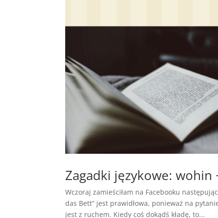
Zagadki językowe: wohin 
Wczoraj zamieściłam na Facebooku następującą
das Bett” jest prawidłowa, ponieważ na pytani
jest z ruchem. Kiedy coś dokądś kładę, to...