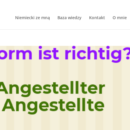
Niemiecki ze mną
Baza wiedzy
Kontakt
O mnie