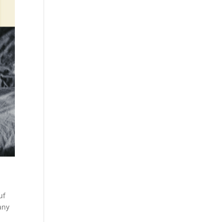
uf
any