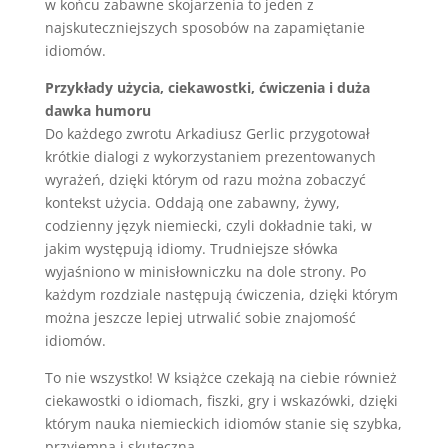
w końcu zabawne skojarzenia to jeden z
najskuteczniejszych sposobów na zapamiętanie
idiomów.
Przykłady użycia, ciekawostki, ćwiczenia i duża
dawka humoru
Do każdego zwrotu Arkadiusz Gerlic przygotował
krótkie dialogi z wykorzystaniem prezentowanych
wyrażeń, dzięki którym od razu można zobaczyć
kontekst użycia. Oddają one zabawny, żywy,
codzienny język niemiecki, czyli dokładnie taki, w
jakim występują idiomy. Trudniejsze słówka
wyjaśniono w minisłowniczku na dole strony. Po
każdym rozdziale następują ćwiczenia, dzięki którym
można jeszcze lepiej utrwalić sobie znajomość
idiomów.
To nie wszystko! W książce czekają na ciebie również
ciekawostki o idiomach, fiszki, gry i wskazówki, dzięki
którym nauka niemieckich idiomów stanie się szybka,
przyjemna i skuteczna.